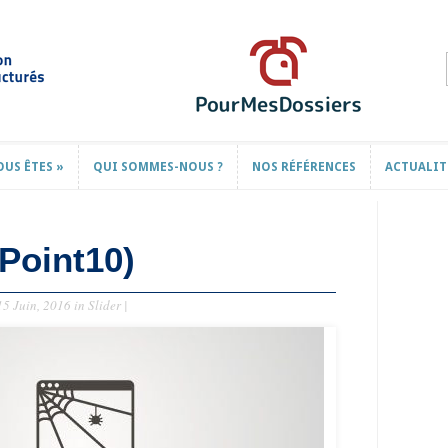
OUS ÊTES
»
QUI SOMMES-NOUS ?
NOS RÉFÉRENCES
ACTUALIT
OUS ÊTES
»
QUI SOMMES-NOUS ?
NOS RÉFÉRENCES
ACTUALIT
(Point10)
5 Juin, 2016 in
Slider
|