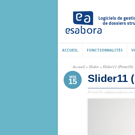
ACCUEIL
FONCTIONNALITÉS
V
ACCUEIL
FONCTIONNALITÉS
V
Accueil
»
Slider
»
Slider11 (Point10)
Slider11 
MER
15
Posted by
adminesabora
on 1