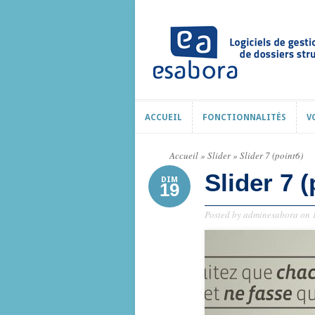
ACCUEIL
FONCTIONNALITÉS
V
ACCUEIL
FONCTIONNALITÉS
V
Accueil
»
Slider
»
Slider 7 (point6)
Slider 7 (
DIM
19
Posted by
adminesabora
on 1