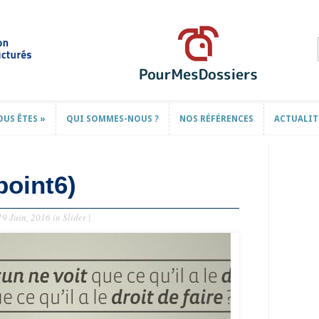
OUS ÊTES
»
QUI SOMMES-NOUS ?
NOS RÉFÉRENCES
ACTUALIT
OUS ÊTES
»
QUI SOMMES-NOUS ?
NOS RÉFÉRENCES
ACTUALIT
point6)
9 Juin, 2016 in
Slider
|